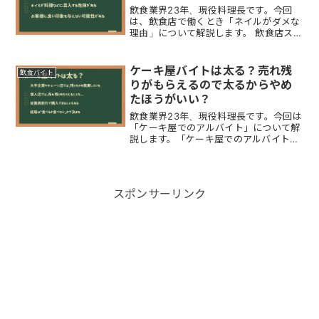
飲食業界23年、現役料理長です。今回
は、飲食店で働くとき「ネイルがダメな
理由」について解説します。 飲食店スタ
ッフ「ネイルがダメな理由」 爪が長い
のは不衛生 ネイルが料理などに混入す
る危険性 お客様に良い印象を与えない
ケーキ屋バイトは太る？売れ残
飲食バイト
から以上が「飲食店のネ...
りがもらえるので太るからやめ
たほうがいい？
飲食業界23年、現役料理長です。今回は
「ケーキ屋でのアルバイト」について解
説します。「ケーキ屋でのアルバイトは
太る」のようなウワサがありますが、チ
ェーン店などの大手企業では衛生管理が
厳しいので余ったケーキや売れ残りも廃
棄されるのが一般的です...
スポンサーリンク