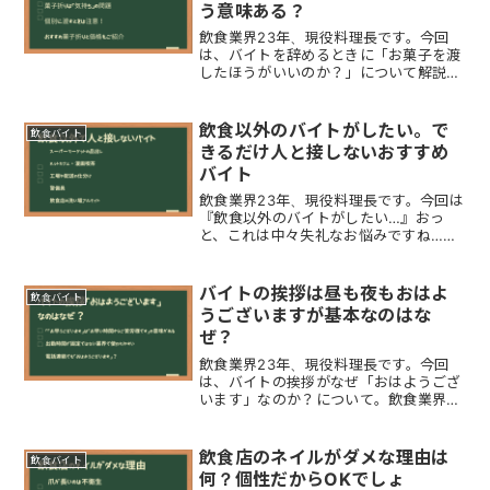
う意味ある？
飲食業界23年、現役料理長です。今回
は、バイトを辞めるときに「お菓子を渡
したほうがいいのか？」について解説し
ます。結論からいうと、お菓子やお礼の
品は渡しても渡さなくても「どちらでも
問題ありません」あなたの気持ちなので
飲食以外のバイトがしたい。で
飲食バイト
『お世話になったから何か...
きるだけ人と接しないおすすめ
バイト
飲食業界23年、現役料理長です。今回は
『飲食以外のバイトがしたい…』おっ
と、これは中々失礼なお悩みですね…
汗。しかしながら、飲食店で働くには
「適性・やりがい」などが必要なので、
無理して飲食店でアルバイトしなくても
バイトの挨拶は昼も夜もおはよ
飲食バイト
いいでしょう。飲食店のような...
うございますが基本なのはな
ぜ？
飲食業界23年、現役料理長です。今回
は、バイトの挨拶がなぜ「おはようござ
います」なのか？について。飲食業界で
は出勤したとき「おはようございます」
退勤するとき「お疲れ様でした」が一般
的です夕方から出勤するときも「おはよ
飲食店のネイルがダメな理由は
飲食バイト
うございます」と挨拶しま...
何？個性だからOKでしょ