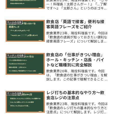
飲食業界23年、現役料理長です。『きゃ
ー！料理長！太郎さんがー！』『…了解
です～』「太郎さん」というのはゴキブ
リのことで、飲食店で使われる「隠語」
になります。今回は、飲食店スタッフの
間で使われる色々な「隠語」について解
飲食店「英語で接客」便利な接
ホールの仕事
説します。これから飲食...
客英語フレーズをご紹介
飲食業界23年、現役料理長です。今回は
「飲食店の店員が知っておきたい便利な
接客英語フレーズ」について解説しま
す。あまり英語が話せないスタッフの接
客英語のポイントは「お客様が単語で返
せる問いかけ」「短いフレーズで伝わる
飲食店の「仕事がきつい理由」
キッチンの仕事
文章」です英語が得意なス...
ホール・キッチン・店長・バイ
トなど職種別に完全解説
飲食業界26年、現役料理長です。今回
は、「飲食店の仕事がきつい理由」を解
説します。この記事で理解できること 飲
食店の仕事がきつい理由 なぜ飲食店は
ブラック職種になりやすいのか？ ホー
ル・キッチン・洗い場など職種ごとにき
レジ打ちの基本的なやり方〜飲
ホールの仕事
つい理由 店長・社員・...
食店レジの注意点
飲食業界23年、現役料理長です。今回は
「飲食店のレジ打ちの基本的なやり方と
注意点」について解説します。レジ打ち