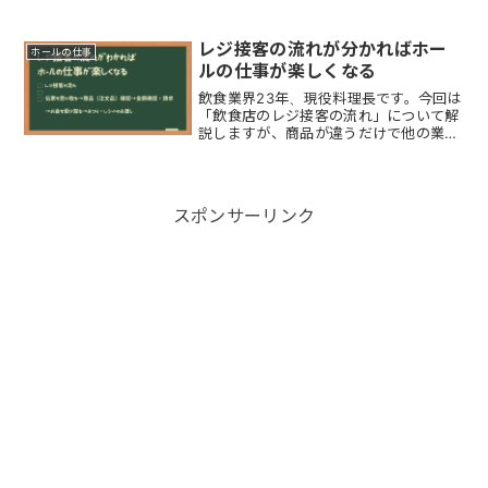
バイトの流れについて普段から色々なお
店を利用しているので理解されてると思
いますが「レジ打ちの大まかな流れ」を
レジ接客の流れが分かればホー
ホールの仕事
解説します。レジ打ちの...
ルの仕事が楽しくなる
飲食業界23年、現役料理長です。今回は
「飲食店のレジ接客の流れ」について解
説しますが、商品が違うだけで他の業態
でも基本的なレジ接客は同様の印象で
す。レジ接客は難しいイメージがありま
すが、慣れればホールスタッフとして動
き回るより楽です。一方で...
スポンサーリンク