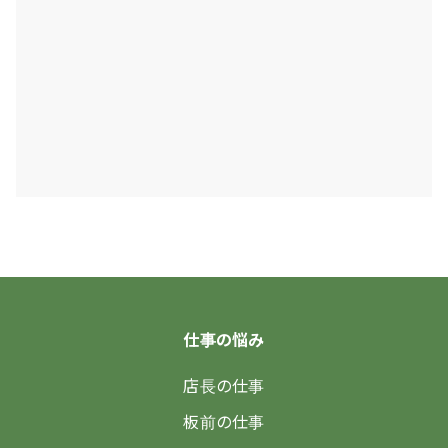
飲食店の長時間労働よサヨウナラ「未払い残
業代」について知らないと損します
2023.03.08
2023.12.22
仕事の悩み
店長の仕事
板前の仕事