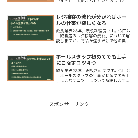
です～』「太郎さん」というのはゴキブ
リのことで、飲食店で使われる「隠語」
になります。今回は、飲食店スタッフの
間で使われる色々な「隠語」について解
レジ接客の流れが分かればホー
ホールの仕事
説します。これから飲食...
ルの仕事が楽しくなる
飲食業界23年、現役料理長です。今回は
「飲食店のレジ接客の流れ」について解
説しますが、商品が違うだけで他の業態
でも基本的なレジ接客は同様の印象で
す。レジ接客は難しいイメージがありま
すが、慣れればホールスタッフとして動
ホールスタッフ初めてでも上手
ホールの仕事
き回るより楽です。一方で...
にこなすコツ４つ
飲食業界23年、現役料理長です。今回は
「ホールスタッフの仕事が初めてでも上
手にこなすコツ」について解説します。
初めてのホールスタッフの仕事を「上手
にこなす４つのコツ」はこちら初めての
ホールスタッフを上手にこなすコツ４つ
初めてで不安や緊張で...
スポンサーリンク