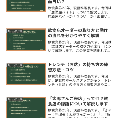
面白い？
飲食業界23年、現役料理長です。今回は
「居酒屋バイト」について解説します。
居酒屋バイトが「きつい」か「面白い」
に分かれるには理由があります。居酒屋
バイトが楽しくなるポイント 「店長
（料理長）の人柄で店の雰囲気」は決ま
飲食店オーダーの取り方と動作
ホールの仕事
る 「一緒に働くスタッフ...
の流れを分かりやすく解説
飲食業界23年、現役料理長です。今回は
「飲食店オーダーの取り方や流れ」につ
いて解説します。この記事を読まれてい
る方は「初めの飲食店アルバイトで不安
な方」ではないでしょうか。飲食店「オ
ーダーの取り方と流れ」を解説します
トレンチ（お盆）の持ち方の練
ホールの仕事
が、お店によって「メニュ...
習方法・コツ
飲食業界23年、現役料理長です。今回
は、飲食店ホールスタッフが使う「トレ
ンチ（お盆）の持ち方と練習方法やコ
ツ」について解説します。トレンチの種
類は「丸型と四角」があり、形の違いに
あわせた「トレンチの持ち方」がありま
「太郎さんご来店」って何？飲
ホールの仕事
す。丸形トレンチの持ち方丸...
食店の隠語について解説します
飲食業界23年、現役料理長です。『きゃ
ー！料理長！太郎さんがー！』『…了解