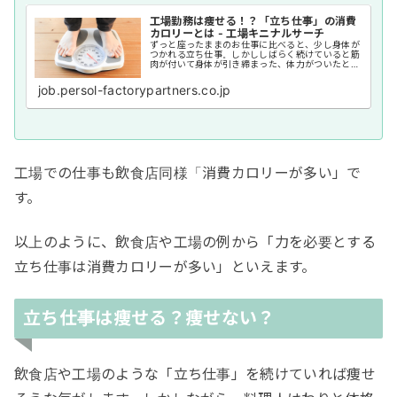
工場勤務は痩せる！？「立ち仕事」の消費
カロリーとは - 工場キニナルサーチ
ずっと座ったままのお仕事に比べると、少し身体が
つかれる立ち仕事。しかししばらく続けていると筋
肉が付いて身体が引き締まった、体力がついたとい
う実感を持たれている方も多いでしょう。では工場
の立ち仕事は一体どれほどのカロリーを消費してい
job.persol-factorypartners.co.jp
るのでしょ...
工場での仕事も飲食店同様「消費カロリーが多い」で
す。
以上のように、飲食店や工場の例から「力を必要とする
立ち仕事は消費カロリーが多い」といえます。
立ち仕事は痩せる？痩せない？
飲食店や工場のような「立ち仕事」を続けていれば痩せ