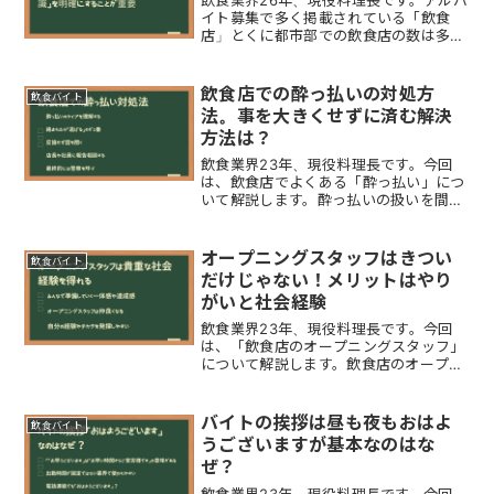
イト募集で多く掲載されている「飲食
店」とくに都市部での飲食店の数は多す
ぎて『どこで働けばいいのか選ぶのに困
る…』そんな方がいらっしゃるのではな
いでしょうか。本来は楽しい仕事である
飲食店での酔っ払いの対処方
飲食バイト
飲食店のアルバイトですが...
法。事を大きくせずに済む解決
方法は？
飲食業界23年、現役料理長です。今回
は、飲食店でよくある「酔っ払い」につ
いて解説します。酔っ払いの扱いを間違
えると「警察を呼ぶ事態になり」事が大
きくなる可能性がありますまずは、酔っ
払いの特徴や種類を理解しておきましょ
オープニングスタッフはきつい
飲食バイト
う。酔っ払いの「特徴・種...
だけじゃない！メリットはやり
がいと社会経験
飲食業界23年、現役料理長です。今回
は、「飲食店のオープニングスタッフ」
について解説します。飲食店のオープニ
ングスタッフは、まだ店舗のスタイルが
出来上がっていないので「きつい」と感
じることがあります。しかしながら、オ
バイトの挨拶は昼も夜もおはよ
飲食バイト
ープニングスタッフとして...
うございますが基本なのはな
ぜ？
飲食業界23年、現役料理長です。今回