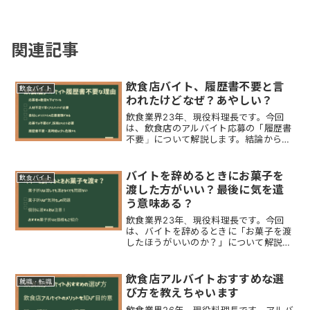
関連記事
飲食店バイト、履歴書不要と言
飲食バイト
われたけどなぜ？あやしい？
飲食業界23年、現役料理長です。今回
は、飲食店のアルバイト応募の「履歴書
不要」について解説します。結論からい
うと「履歴書不要の飲食店は怪しい」で
すよほど「人材不足」なことが予想され
ます。それほどの人材不足になるという
バイトを辞めるときにお菓子を
飲食バイト
ことは、店舗や企業内で従...
渡した方がいい？最後に気を遣
う意味ある？
飲食業界23年、現役料理長です。今回
は、バイトを辞めるときに「お菓子を渡
したほうがいいのか？」について解説し
ます。結論からいうと、お菓子やお礼の
品は渡しても渡さなくても「どちらでも
問題ありません」あなたの気持ちなので
飲食店アルバイトおすすめな選
就職・転職
『お世話になったから何か...
び方を教えちゃいます
飲食業界26年、現役料理長です。アルバ