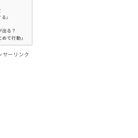
て
する」
が出る？
とめて行動」
ンサーリンク