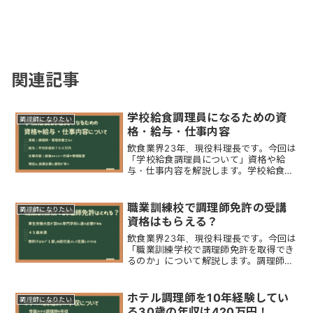
関連記事
学校給食調理員になるための資
調理師になりたい
格・給与・仕事内容
飲食業界23年、現役料理長です。今回は
「学校給食調理員について」資格や給
与・仕事内容を解説します。学校給食調
理員は「資格不要」で、一般的な「転職
サイトなどで募集されている施設の調理
補助」などではなく「地方公務員」で
職業訓練校で調理師免許の受講
調理師になりたい
す。平均年収が700万円ほ...
資格はもらえる？
飲食業界23年、現役料理長です。今回は
「職業訓練学校で調理師免許を取得でき
るのか」について解説します。調理師の
職業訓練はどこでできる？失業した際に
利用するハローワークでは、新たな仕事
の就職支援として「職業訓練」を実施し
ホテル調理師を10年経験してい
調理師になりたい
ています。職業訓練の中...
る30歳の年収は420万円！