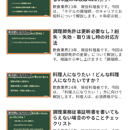
飲食業界23年、現役料理長です。今回
は、「ホテルの調理師」のキャリアとお
給料について解説します。＊年収は総支
給額です（「手取り」は個人の家族構成
や控除により差があるからです）「ホテ
ルの調理師」キャリアとお給料の関係
調理師免許は更新必要なし？紛
調理師になりたい
新卒採用の場合「年収24...
失・失効・取り消し時の対応方
法
飲食業界23年、現役料理長です。今回は
「調理師免許の更新」について解説しま
す。結論から申し上げますと「調理師免
許証は更新する必要ありません」更新の
必要はありませんが、シチュエーション
により「申請する」必要はあります。調
料理人になりたい！どんな料理
調理師になりたい
理師免許の更新は何年？...
人になりたいですか？
飲食業界24年、現役料理長です。今回
は、「料理人になりたい！」方に向けて
解説します。料理人は、必須資格がない
ので飲食店に料理人として雇用されれば
誰でもなれます。ただ、あなたの理想の
料理人になるためには「専門学校進学」
調理業務従事証明書を書いても
調理師になりたい
や「働くお店を選ぶ」など...
らえない場合のやることチェッ
クリスト