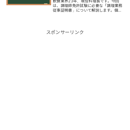
飲食業界23年、現役料理長です。今回
は、調理師免許試験に必要な「調理業務
従事証明書」について解説します。個人
的に長年を飲食業界で働いてきて「調理
業務従事証明書を書いてもらえないケー
ス」は、ほとんどありません。ですが
『退職したあとに書いて欲し...
スポンサーリンク