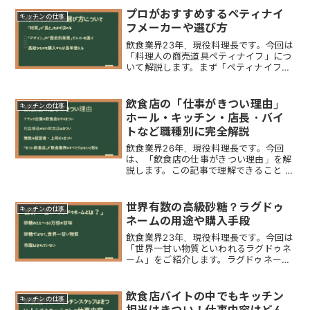
プロがおすすめするペティナイ
キッチンの仕事
フメーカーや選び方
飲食業界23年、現役料理長です。今回は
「料理人の商売道具ペティナイフ」につ
いて解説します。まず「ペティナイフと
は」や「その用途」を理解しましょう。
ペティナイフは「120mmが使いやす
い」用途を解説ペティナイフとは「刃渡
飲食店の「仕事がきつい理由」
キッチンの仕事
りが9〜15㎝ほどの洋...
ホール・キッチン・店長・バイ
トなど職種別に完全解説
飲食業界26年、現役料理長です。今回
は、「飲食店の仕事がきつい理由」を解
説します。この記事で理解できること 飲
食店の仕事がきつい理由 なぜ飲食店は
ブラック職種になりやすいのか？ ホー
ル・キッチン・洗い場など職種ごとにき
世界有数の高級砂糖？ラグドゥ
キッチンの仕事
つい理由 店長・社員・...
ネームの用途や購入手段
飲食業界23年、現役料理長です。今回は
「世界一甘い物質といわれるラグドゥネ
ーム」をご紹介します。ラグドゥネーム
は甘い物質ですが「世界有数の高級砂
糖」ではありません。高級砂糖について
は「和三盆」をオススメしますラグドゥ
飲食店バイトの中でもキッチン
キッチンの仕事
ネームとはラグドゥネーム...