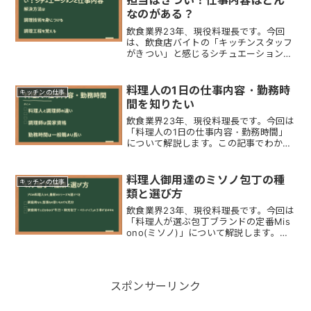
担当はきつい！仕事内容はどん
なのがある？
飲食業界23年、現役料理長です。今回
は、飲食店バイトの「キッチンスタッフ
がきつい」と感じるシチュエーションや
仕事内容について解説します。飲食店キ
ッチンバイトがきついこと キッチンの
仕事に慣れるまでがきつい キッチンは
料理人の1日の仕事内容・勤務時
キッチンの仕事
仕事の力量差が分かりやす...
間を知りたい
飲食業界23年、現役料理長です。今回は
「料理人の1日の仕事内容・勤務時間」
について解説します。この記事でわかる
こと料理人と調理師の違いは「免許」の
有無料理人の定義は「料理を作ることで
給料を得ている人」調理師の1日の仕事
料理人御用達のミソノ包丁の種
キッチンの仕事
内容「料理以外の発注・...
類と選び方
飲食業界23年、現役料理長です。今回は
「料理人が選ぶ包丁ブランドの定番Mis
ono(ミソノ)」について解説します。ミ
ソノ包丁といえば「牛刀」ミソノは、名
刀「関の孫六」で有名な800年の伝統を
誇る刀都「関」で、プロ用包丁を鍛え続
けてきた専門メ...
スポンサーリンク